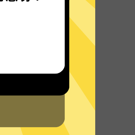
无论您身在何处，都能畅快地上网 - 无论是在
外出旅行还是在家中舒适地躺在沙发上。
了解更多羚羊加速器VPN特点