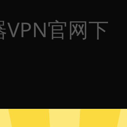
VPN官网下
体
p